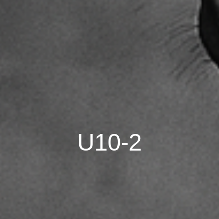
U1
0
-
2